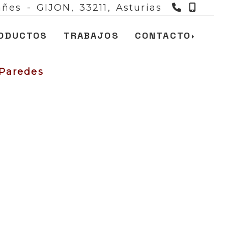
983 666
985 
ñes - GIJON,
33211,
Asturias
ODUCTOS
TRABAJOS
CONTACTO
Paredes